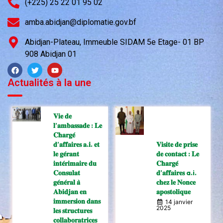
(+225) 25 22 01 95 02
amba.abidjan@diplomatie.gov.bf
Abidjan-Plateau, Immeuble SIDAM 5e Etage- 01 BP
908 Abidjan 01
Actualités à la une
𝐕𝐢𝐞 𝐝𝐞
𝐥’𝐚𝐦𝐛𝐚𝐬𝐬𝐚𝐝𝐞 : 𝐋𝐞
𝐂𝐡𝐚𝐫𝐠𝐞́
𝐝’𝐚𝐟𝐟𝐚𝐢𝐫𝐞𝐬 𝐚.𝐢. 𝐞𝐭
𝐕𝐢𝐬𝐢𝐭𝐞 𝐝𝐞 𝐩𝐫𝐢𝐬𝐞
𝐥𝐞 𝐠𝐞́𝐫𝐚𝐧𝐭
𝐝𝐞 𝐜𝐨𝐧𝐭𝐚𝐜𝐭 : 𝐋𝐞
𝐢𝐧𝐭𝐞́𝐫𝐢𝐦𝐚𝐢𝐫𝐞 𝐝𝐮
𝐂𝐡𝐚𝐫𝐠𝐞́
𝐂𝐨𝐧𝐬𝐮𝐥𝐚𝐭
𝐝’𝐚𝐟𝐟𝐚𝐢𝐫𝐞𝐬 a.i.
𝐠𝐞́𝐧𝐞́𝐫𝐚𝐥 𝐚̀
𝐜𝐡𝐞𝐳 𝐥𝐞 𝐍𝐨𝐧𝐜𝐞
𝐀𝐛𝐢𝐝𝐣𝐚𝐧 𝐞𝐧
𝐚𝐩𝐨𝐬𝐭𝐨𝐥𝐢𝐪𝐮𝐞
𝐢𝐦𝐦𝐞𝐫𝐬𝐢𝐨𝐧 𝐝𝐚𝐧𝐬
14 janvier
2025
𝐥𝐞𝐬 𝐬𝐭𝐫𝐮𝐜𝐭𝐮𝐫𝐞𝐬
𝐜𝐨𝐥𝐥𝐚𝐛𝐨𝐫𝐚𝐭𝐫𝐢𝐜𝐞𝐬