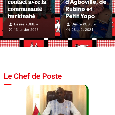
𝐜𝐨𝐧𝐭𝐚𝐜𝐭 𝐚𝐯𝐞𝐜 𝐥𝐚
d’Agboville, de
𝐜𝐨𝐦𝐦𝐮𝐧𝐚𝐮𝐭𝐞́
Rubino et
𝐛𝐮𝐫𝐤𝐢𝐧𝐚𝐛𝐞̀
Petit Yapo
Désiré KOBIE
Désiré KOBIE
–
–
13 janvier 2025
28 août 2024
Le Chef de Poste